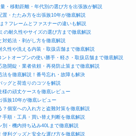
容量・移動距離・年代別の選び方を出張族が解説
配置・たたみ方を出張族10年が徹底解説
判は？フレームとファスナーの違いも解説
ルミの耐久性やサイズの選び方まで徹底解説
と対処法・剥がし方を徹底解説
耐久性や洗える内装・取扱店舗まで徹底解説
フロントオープンの使い勝手・軽さ・取扱店舗まで徹底解説
応急開錠・業者依頼・再発防止策まで徹底解説
処法を徹底解説！番号忘れ・故障も解決
バッグと荷造りのコツを解説
仕様の頑丈ケースを徹底レビュー
張族10年が徹底レビュー
る？個室への入れ方と盗難対策を徹底解説
？手順・工具・買い替え判断を徹底解説
別・機内持ち込み40Lまで徹底解説
！便利グッズと安全な運び方を徹底解説