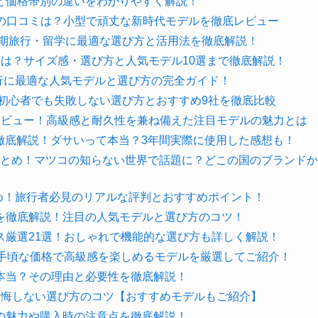
と価格帯別の違いをわかりやすく解説！
」の口コミは？小型で頑丈な新時代モデルを徹底レビュー
長期旅行・留学に最適な選び方と活用法を徹底解説！
は？サイズ感・選び方と人気モデル10選まで徹底解説！
旅行に最適な人気モデルと選び方の完全ガイド！
！初心者でも失敗しない選び方とおすすめ9社を徹底比較
徹底レビュー！高級感と耐久性を兼ね備えた注目モデルの魅力とは
を徹底解説！ダサいって本当？3年間実際に使用した感想も！
コミまとめ！マツコの知らない世界で話題に？どこの国のブランドか
まとめ！旅行者必見のリアルな評判とおすすめポイント！
を徹底解説！注目の人気モデルと選び方のコツ！
ス厳選21選！おしゃれで機能的な選び方も詳しく解説！
】手頃な価格で高級感を楽しめるモデルを厳選してご紹介！
本当？その理由と必要性を徹底解説！
後悔しない選び方のコツ【おすすめモデルもご紹介】
の魅力や購入時の注意点を徹底解説！