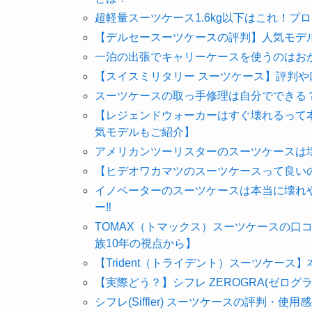
超軽量スーツケース1.6kg以下はこれ！プ
【デルセースーツケースの評判】人気モデ
一泊の出張でキャリーケースを使うのはお
【スイスミリタリー スーツケース】評判
スーツケースの取っ手修理は自分でできる
【レジェンドウォーカーはすぐ壊れるって
気モデルもご紹介】
アメリカンツーリスターのスーツケースは壊
【ヒデオワカマツのスーツケースって良い
イノベーターのスーツケースは本当に壊れ
ー‼
TOMAX（トマックス）スーツケースの口
族10年の視点から】
【Trident（トライデント）スーツケー
【実際どう？】シフレ ZEROGRA(ゼロ
シフレ(Siffler) スーツケースの評判