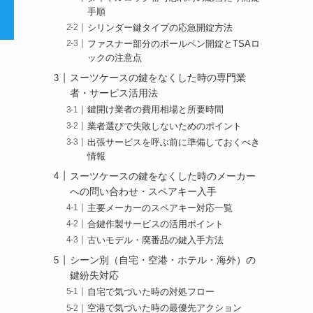
手順
シリンダー鍵タイプの応急開錠方法
ファスナー部分のボールペン開錠とTSAロ
ックの注意点
スーツケースの鍵をなくした時の専門業
者・サービス活用法
鍵開け業者の費用相場と所要時間
業者選びで失敗しないためのポイント
出張サービスを呼ぶ前に準備しておくべき
情報
スーツケースの鍵をなくした時のメーカー
への問い合わせ・スペアキー入手
主要メーカーのスペアキー対応一覧
合鍵作製サービスの活用ポイント
古いモデル・廃番品の鍵入手方法
シーン別（自宅・空港・ホテル・海外）の
鍵紛失対応
自宅で気づいた時の対処フロー
空港で気づいた時の最優先アクション