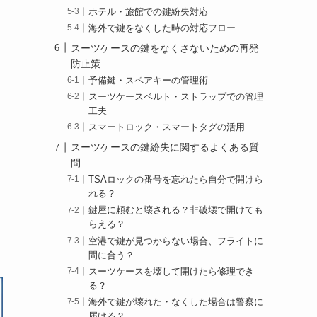
ホテル・旅館での鍵紛失対応
海外で鍵をなくした時の対応フロー
スーツケースの鍵をなくさないための再発
防止策
予備鍵・スペアキーの管理術
スーツケースベルト・ストラップでの管理
工夫
スマートロック・スマートタグの活用
スーツケースの鍵紛失に関するよくある質
問
TSAロックの番号を忘れたら自分で開けら
れる？
鍵屋に頼むと壊される？非破壊で開けても
らえる？
空港で鍵が見つからない場合、フライトに
間に合う？
スーツケースを壊して開けたら修理でき
る？
海外で鍵が壊れた・なくした場合は警察に
届ける？