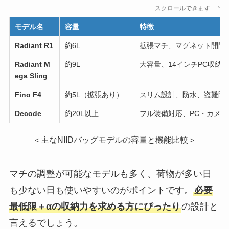
スクロールできます
モデル名
容量
特徴
Radiant R1
約6L
拡張マチ、マグネット開閉
Radiant M
約9L
大容量、14インチPC収納
ega Sling
Fino F4
約5L（拡張あり）
スリム設計、防水、盗難防
Decode
約20L以上
フル装備対応、PC・カメ
＜主なNIIDバッグモデルの容量と機能比較＞
マチの調整が可能なモデルも多く、荷物が多い日
も少ない日も使いやすいのがポイントです。
必要
最低限＋αの収納力を求める方にぴったり
の設計と
言えるでしょう。