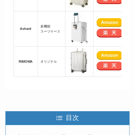
多機能
Ashard
14
スーツケース
RIMOWA
オリジナル
263
目次