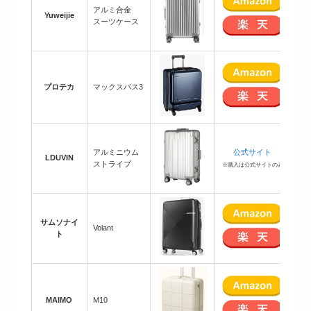
アルミ合金
Yuweijie
19
スーツケース
プロテカ
マックスパス3
79
アルミニウム
公式サイト
LDUVIN
54
ストライプ
※購入は公式サイトのみ
サムソナイ
Volant
35
ト
MAIMO
M10
16,