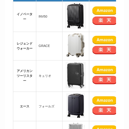
イノベータ
INV50
23
ー
レジェンド
GRACE
12
ウォーカー
アメリカン
ツーリスタ
キュリオ
34
ー
エース
フォールズ
29