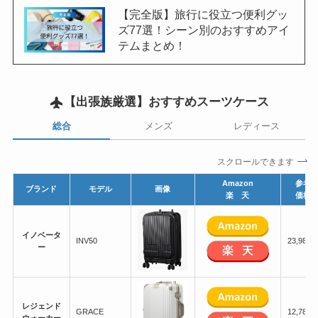
【完全版】旅行に役立つ便利グッ
ズ77選！シーン別のおすすめアイ
テムまとめ！
【出張族厳選】
おすすめスーツケース
総合
メンズ
レディース
スクロールできます
Amazon
参考
ブランド
モデル
画像
楽 天
価格
イノベータ
INV50
23,980
ー
レジェンド
GRACE
12,780