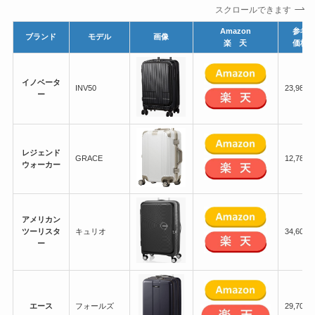
スクロールできます
Amazon
参考
ブランド
モデル
画像
楽 天
価格
イノベータ
INV50
23,980
ー
レジェンド
GRACE
12,780
ウォーカー
アメリカン
ツーリスタ
キュリオ
34,600
ー
エース
フォールズ
29,700