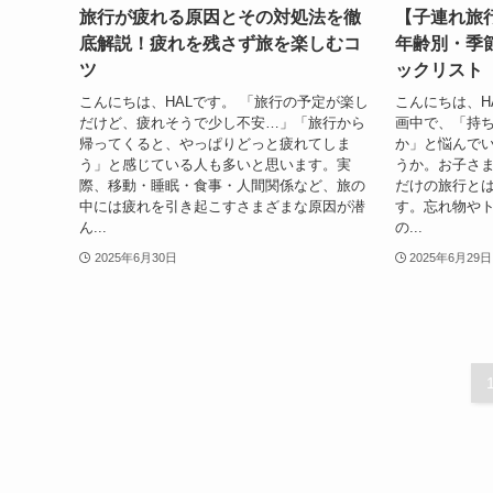
旅行が疲れる原因とその対処法を徹
【子連れ旅
底解説！疲れを残さず旅を楽しむコ
年齢別・季
ツ
ックリスト
こんにちは、HALです。 「旅行の予定が楽し
こんにちは、H
だけど、疲れそうで少し不安…」「旅行から
画中で、「持
帰ってくると、やっぱりどっと疲れてしま
か」と悩んで
う」と感じている人も多いと思います。実
うか。お子さ
際、移動・睡眠・食事・人間関係など、旅の
だけの旅行と
中には疲れを引き起こすさまざまな原因が潜
す。忘れ物や
ん...
の...
2025年6月30日
2025年6月29日