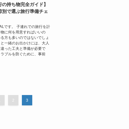
行の持ち物完全ガイド】
節別で選ぶ旅行準備チェ
ALです。 子連れでの旅行を計
ち物に何を用意すればいいの
いる方も多いのではないでしょ
まと一緒のお出かけには、大人
は違った工夫と準備が必要で
トラブルを防ぐために、事前
1
2
3