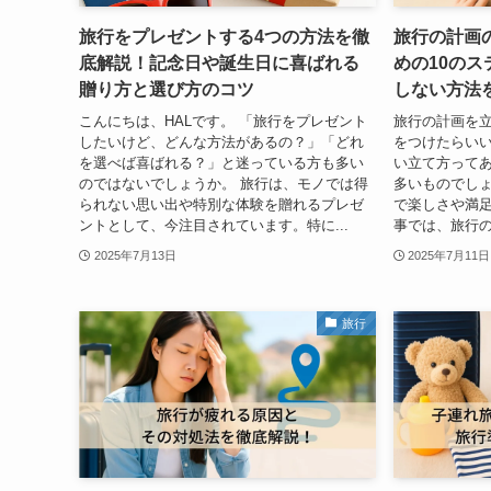
旅行をプレゼントする4つの方法を徹
旅行の計画
底解説！記念日や誕生日に喜ばれる
めの10の
贈り方と選び方のコツ
しない方法
こんにちは、HALです。 「旅行をプレゼント
旅行の計画を
したいけど、どんな方法があるの？」「どれ
をつけたらい
を選べば喜ばれる？」と迷っている方も多い
い立て方って
のではないでしょうか。 旅行は、モノでは得
多いものでし
られない思い出や特別な体験を贈れるプレゼ
で楽しさや満
ントとして、今注目されています。特に...
事では、旅行の
2025年7月13日
2025年7月11日
旅行