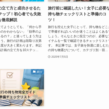
の立て方と成功させるた
旅行前に確認したい！女子に必要
ステップ！初心者でも失敗
持ち物チェックリストと準備のコ
を徹底解説
ツ！
立てようとしても、「何から手
旅行を控えた女子にとって、持ち物をどこ
いのかわからない」「効率のよ
で準備すればいいのか迷うことはよくある
あるの？」と迷ってしまう方は
しょう。そんなときに役立つのが、必要な
ょう。旅行の計画は段取り次第
イテムを一覧で確認できるチェックリスト
足度が大きく変わります。本記
す。 本記事では、女子旅を快適に楽しむ
計画の立て方を10ステッ...
の持ち物選びについて、カテゴリ別・宿...
2025年7月5日
旅行